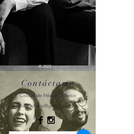
© 2023
Contáctame
Ciudad de México, México
jacintabarbachano@gmail.com