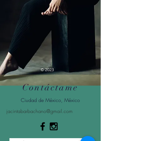
© 2023
Contáctame
Ciudad de México, México
jacintabarbachano@gmail.com