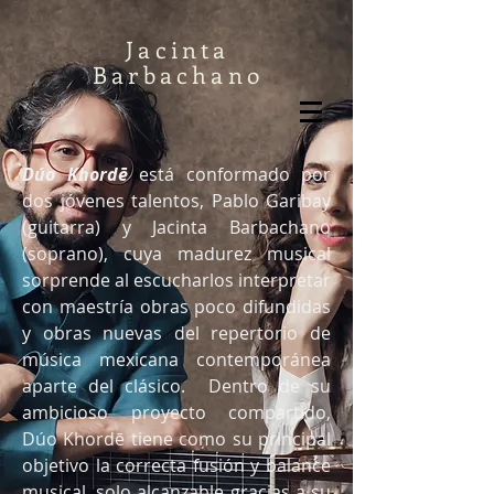
Jacinta
Barbachano
Dúo Khordē
está conformado por
dos jóvenes talentos, Pablo Garibay
(guitarra) y Jacinta Barbachano
(soprano), cuya madurez musical
sorprende al escucharlos interpretar
con maestría obras poco difundidas
y obras nuevas del repertorio de
música mexicana contemporánea
aparte del clásico. Dentro de su
ambicioso proyecto compartido,
Dúo Khordē tiene como su principal
objetivo la correcta fusión y balance
musical, solo alcanzable gracias a su