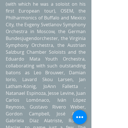
(with which he was a soloist on his
first European tour), OSEM, the
Philharmonics of Buffalo and Mexico
City, the Evgeny Svetlanov Symphony
Orchestra in Moscow, the German
Bundesjugendorchester, the Virginia
Symphony Orchestra, the Austrian
Salzburg Chamber Soloists and the
Eduardo Mata Youth Orchestra,
collaborating with such outstanding
batons as Leo Brouwer, Damian
Iorio, Lavard Skou Larsen, Jan
Latham-König, JoAnn Falletta ,
Natanael Espinoza, Jesse Levine, Juan
Carlos Lomónaco, Iván López
Reynoso, Gustavo Rivero Weber,
Gordon Campbell, José Areán,
Gabriela Díaz Alatriste, Rodrigo
Macías, to name just a few. The