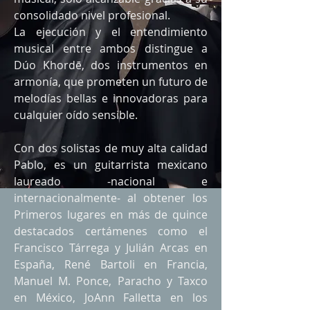
consolidado nivel profesional.
La ejecución y el entendimiento
musical entre ambos distingue a
Dúo Khordē, dos instrumentos en
armonía, que prometen un futuro de
melodías bellas e innovadoras para
cualquier oído sensible.
Con dos solistas de muy alta calidad
Pablo, es un guitarrista mexicano
laureado -nacional e
internacionalmente- al obtener los
Primeros lugares en más de quince
destacados certámenes como el
Francisco Tárrega y Julián Arcas en
España, René Bartoli en Francia,
Manuel M. Ponce, Paracho y Taxco
en México, JoAnn Falletta en los